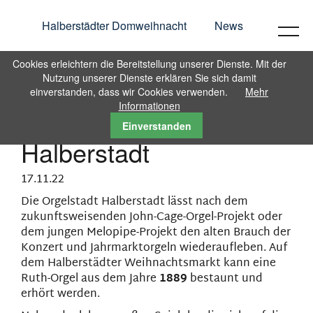
Halberstädter Domweihnacht
Halberstädter Domweihnacht
News
News
Cookies erleichtern die Bereitstellung unserer Dienste. Mit der
Nutzung unserer Dienste erklären Sie sich damit
Marktorgel - Ein neues
einverstanden, dass wir Cookies verwenden.
Mehr
Informationen
altes Schätzchen für
Einverstanden
Halberstadt
17.11.22
Die Orgelstadt Halberstadt lässt nach dem
zukunftsweisenden John-Cage-Orgel-Projekt oder
dem jungen Melopipe-Projekt den alten Brauch der
Konzert und Jahrmarktorgeln wiederaufleben. Auf
dem Halberstädter Weihnachtsmarkt kann eine
Ruth-Orgel aus dem Jahre
1889
bestaunt und
erhört werden.